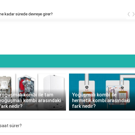
‹
e kadar sürede devreye girer?
Yoğuşmalı kombi ile tam
Yoğuşmalı kombi ile
yoğuşmalı kombi arasındaki
hermetik kombi arasındaki
fark nedir?
fark nedir?
saat sürer?