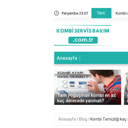
Yeni
mal mi?
Perşembe 23:07
Kombi n
Anasayfa
‹
oğuşmalı Kombi Hangi
Tam yoğuşmalı kombi en az
e Kullanılır?
kaç derecede yanmalı?
Anasayfa
Blog
Kombi Temizliği kaç 