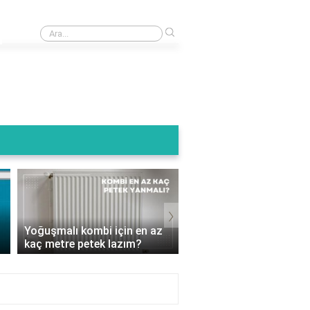
›
Kombi baca ucu kuşluk ne ise yarar?
Termoteknik Kombi Su
›
Basıncı Kaç Olmalı? D
Yoğuşmalı kombi için en az
Ayarlamalarla Isınmanı
kaç metre petek lazım?
Keyf..