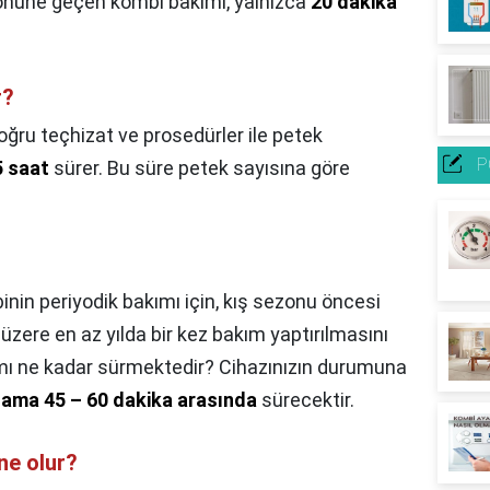
 önüne geçen kombi bakımı, yalnızca
20 dakika
r?
oğru teçhizat ve prosedürler ile petek
P
5 saat
sürer. Bu süre petek sayısına göre
nin periyodik bakımı için, kış sezonu öncesi
zere en az yılda bir kez bakım yaptırılmasını
mı ne kadar sürmektedir? Cihazınızın durumuna
lama 45 – 60 dakika arasında
sürecektir.
ne olur?