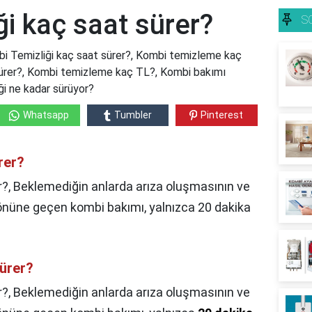
i kaç saat sürer?
S
bi Temizliği kaç saat sürer?, Kombi temizleme kaç
sürer?, Kombi temizleme kaç TL?, Kombi bakımı
ği ne kadar sürüyor?
Whatsapp
Tumbler
Pinterest
rer?
?, Beklemediğin anlarda arıza oluşmasının ve
önüne geçen kombi bakımı, yalnızca 20 dakika
ürer?
r?,
Beklemediğin anlarda arıza oluşmasının ve