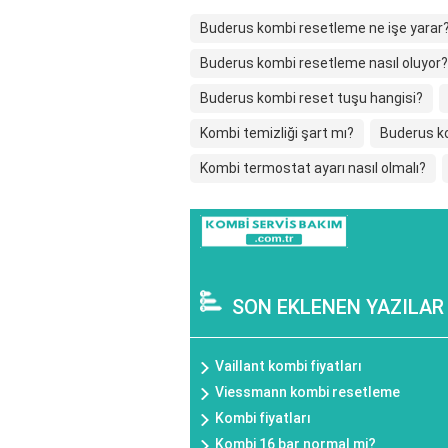
Buderus kombi resetleme ne işe yarar
Buderus kombi resetleme nasıl oluyor?
Buderus kombi reset tuşu hangisi?
Kombi temizliği şart mı?
Buderus k
Kombi termostat ayarı nasıl olmalı?
SON EKLENEN YAZILAR
Vaillant kombi fiyatları
Viessmann kombi resetleme
Kombi fiyatları
Kombi 16 bar normal mi?