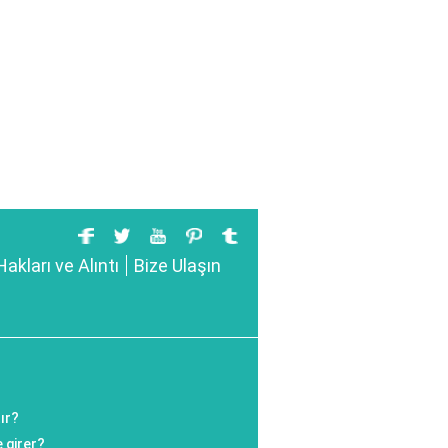
Hakları ve Alıntı
Bize Ulaşın
ır?
 girer?