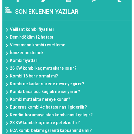
SON EKLENEN YAZILAR
Vaillant kombi fiyatları
Demirdöküm f2 hatası
Viessmann kombi resetleme
İonizer ne demek
Kombi fiyatları
26 KW kombi kaç metrekare ısıtır?
Kombi 16 bar normal mi?
Kombi ne kadar sürede devreye girer?
Kombi baca ucu kuşluk ne ise yarar?
Kombi mutfakta nereye konur?
Buderus kombi 4c hatası nasıl giderilir?
Kendini korumaya alan kombi nasıl çalışır?
23 KW kombi kaç metre petek ısıtır?
ECA kombi bakımı garanti kapsamında mı?