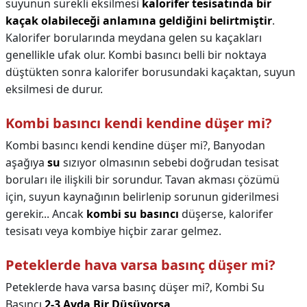
suyunun sürekli eksilmesi
kalorifer tesisatında bir
kaçak olabileceği anlamına geldiğini belirtmiştir
.
Kalorifer borularında meydana gelen su kaçakları
genellikle ufak olur. Kombi basıncı belli bir noktaya
düştükten sonra kalorifer borusundaki kaçaktan, suyun
eksilmesi de durur.
Kombi basıncı kendi kendine düşer mi?
Kombi basıncı kendi kendine düşer mi?,
Banyodan
aşağıya
su
sızıyor olmasının sebebi doğrudan tesisat
boruları ile ilişkili bir sorundur. Tavan akması çözümü
için, suyun kaynağının belirlenip sorunun giderilmesi
gerekir... Ancak
kombi su basıncı
düşerse, kalorifer
tesisatı veya kombiye hiçbir zarar gelmez.
Peteklerde hava varsa basınç düşer mi?
Peteklerde hava varsa basınç düşer mi?,
Kombi Su
Basıncı
2-3 Ayda Bir Düşüyorsa