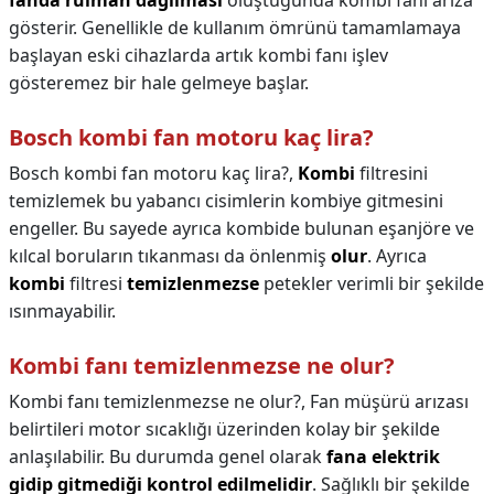
fanda rulman dağılması
oluştuğunda kombi fanı arıza
gösterir. Genellikle de kullanım ömrünü tamamlamaya
başlayan eski cihazlarda artık kombi fanı işlev
gösteremez bir hale gelmeye başlar.
Bosch kombi fan motoru kaç lira?
Bosch kombi fan motoru kaç lira?,
Kombi
filtresini
temizlemek bu yabancı cisimlerin kombiye gitmesini
engeller. Bu sayede ayrıca kombide bulunan eşanjöre ve
kılcal boruların tıkanması da önlenmiş
olur
. Ayrıca
kombi
filtresi
temizlenmezse
petekler verimli bir şekilde
ısınmayabilir.
Kombi fanı temizlenmezse ne olur?
Kombi fanı temizlenmezse ne olur?,
Fan müşürü arızası
belirtileri motor sıcaklığı üzerinden kolay bir şekilde
anlaşılabilir. Bu durumda genel olarak
fana elektrik
gidip gitmediği kontrol edilmelidir
. Sağlıklı bir şekilde