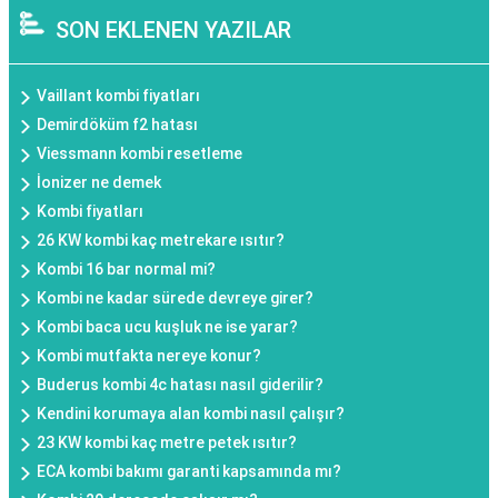
SON EKLENEN YAZILAR
Vaillant kombi fiyatları
Demirdöküm f2 hatası
Viessmann kombi resetleme
İonizer ne demek
Kombi fiyatları
26 KW kombi kaç metrekare ısıtır?
Kombi 16 bar normal mi?
Kombi ne kadar sürede devreye girer?
Kombi baca ucu kuşluk ne ise yarar?
Kombi mutfakta nereye konur?
Buderus kombi 4c hatası nasıl giderilir?
Kendini korumaya alan kombi nasıl çalışır?
23 KW kombi kaç metre petek ısıtır?
ECA kombi bakımı garanti kapsamında mı?