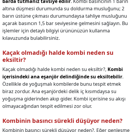
barda tutmanız tavsiye edilir
. Kombi basıncının 1 barın
altına düşmesi durumunda su doldurma musluğunu; 2
barın üstüne çıkması durumundaysa tahliye musluğunu
açarak basıncın 1,5 bar seviyesine gelmesini sağlayın. Bu
işlemler için detaylı bilgiyi ürününüzün kullanma
kılavuzunda bulabilirsiniz.
Kaçak olmadığı halde kombi neden su
eksiltir?
Kaçak olmadığı halde kombi neden su eksiltir?,
Kombi
içerisindeki ana eşanjör delindiğinde su eksiltebilir
.
Özellikle de yoğuşmalı kombilerde bunu tespit etmek
biraz zordur. Ana eşanjördeki delik iç kısımdaysa su
yoğuşma giderinden akıp gider. Kombi içerisine su akışı
olmayacağından tespit edilmesi zor olur.
Kombinin basıncı sürekli düşüyor neden?
Kombinin basıncı sürekli düşüyor neden?,
Eğer genleşme