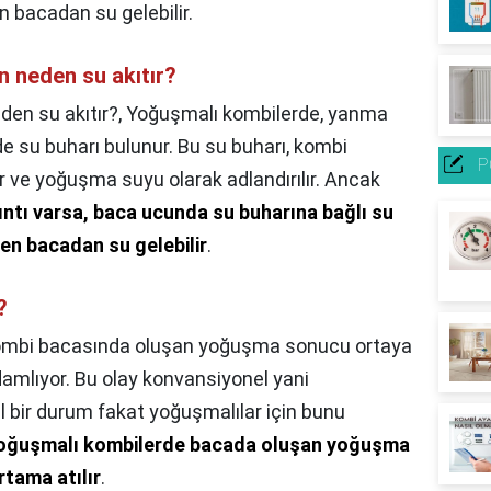
en bacadan su gelebilir.
 neden su akıtır?
en su akıtır?,
Yoğuşmalı kombilerde, yanma
de su buharı bulunur. Bu su buharı, kombi
P
ir ve yoğuşma suyu olarak adlandırılır. Ancak
ıkıntı varsa, baca ucunda su buharına bağlı su
zden bacadan su gelebilir
.
?
mbi bacasında oluşan yoğuşma sonucu ortaya
amlıyor. Bu olay konvansiyonel yani
 bir durum fakat yoğuşmalılar için bunu
oğuşmalı kombilerde bacada oluşan yoğuşma
tama atılır
.