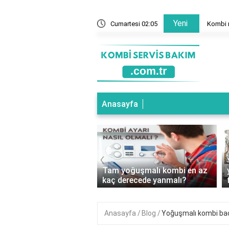
Yeni
mal mi?
Cumartesi 02:06
Kombi n
Anasayfa
‹
oğuşmalı Kombi Hangi
Tam yoğuşmalı kombi en az
e Kullanılır?
kaç derecede yanmalı?
Anasayfa
Blog
Yoğuşmalı kombi ba