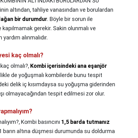
,
KOMBİNİN ALTINDAKİ BORULARDAN SU
 altından, tahliye vanasından ve borulardan
lağan bir durumdur
. Böyle bir sorun ile
ğe kapılmamak gerekir. Sakin olunmalı ve
n yardım alınmalıdır.
esi kaç olmalı?
kaç olmalı?,
Kombi içerisindeki ana eşanjör
llikle de yoğuşmalı kombilerde bunu tespit
deki delik iç kısımdaysa su yoğuşma giderinden
ışı olmayacağından tespit edilmesi zor olur.
 yapmalıyım?
malıyım?,
Kombi basıncını
1,5 barda tutmanız
 1 barın altına düşmesi durumunda su doldurma