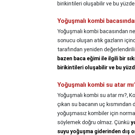
birikintileri oluşabilir ve bu yüzd
Yoğuşmalı kombi bacasından
Yoğuşmalı kombi bacasından ned
sonucu oluşan atık gazların için
tarafından yeniden değerlendiril
bazen baca eğimi ile ilgili bir s
birikintileri oluşabilir ve bu yü
Yoğuşmalı kombi su atar mı
Yoğuşmalı kombi su atar mı?,
Ko
çıkan su bacanın uç kısmından d
yoğuşmasız kombiler için normal
söylemek doğru olmaz. Çünkü
y
suyu yoğuşma giderinden dış or