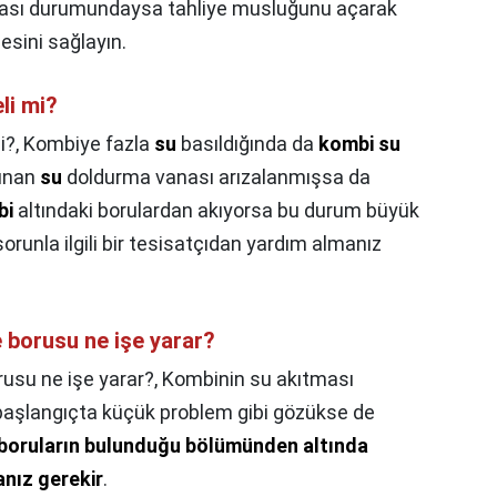
ması durumundaysa tahliye musluğunu açarak
esini sağlayın.
li mi?
i?,
Kombiye fazla
su
basıldığında da
kombi su
lunan
su
doldurma vanası arızalanmışsa da
bi
altındaki borulardan akıyorsa bu durum büyük
 sorunla ilgili bir tesisatçıdan yardım almanız
 borusu ne işe yarar?
usu ne işe yarar?,
Kombinin su akıtması
 başlangıçta küçük problem gibi gözükse de
 boruların bulunduğu bölümünden altında
nız gerekir
.