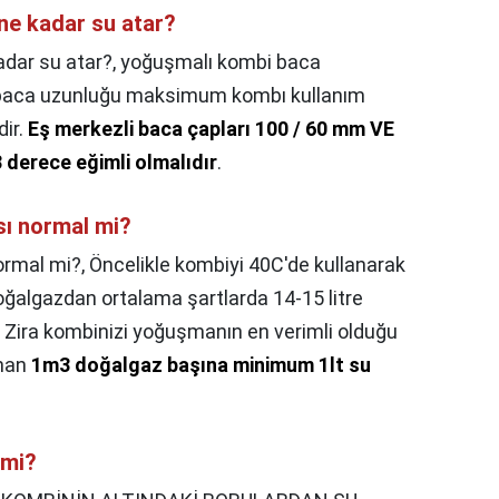
ne kadar su atar?
dar su atar?,
yoğuşmalı kombi baca
n baca uzunluğu maksimum kombı kullanım
dir.
Eş merkezli baca çapları 100 / 60 mm VE
 derece eğimli olmalıdır
.
ı normal mi?
rmal mi?,
Öncelikle kombiyi 40C'de kullanarak
oğalgazdan ortalama şartlarda 14-15 litre
Zira kombinizi yoğuşmanın en verimli olduğu
anan
1m3 doğalgaz başına minimum 1lt su
 mi?