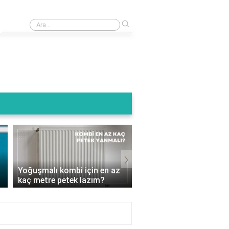
›
Kombi baca ucu kuşluk ne ise yarar?
Termoteknik Kombi Su
›
Basıncı Kaç Olmalı? D
Yoğuşmalı kombi için en az
Ayarlamalarla Isınmanı
kaç metre petek lazım?
Keyf..