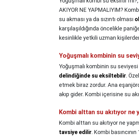
Yoğuşmalı kombi su eksiltir mi?
AKIYOR NE YAPMALIYIM? Kombinin
su akması ya da sızıntı olması
o
karşılaşıldığında öncelikle pani
kesinlikle yetkili uzman kişilerde
Yoğuşmalı kombinin su seviy
Yoğuşmalı kombinin su seviyesi 
delindiğinde su eksiltebilir
. Öze
etmek biraz zordur. Ana eşanjör
akıp gider. Kombi içerisine su ak
Kombi alttan su akıtıyor ne
Kombi alttan su akıtıyor ne yap
tavsiye edilir
. Kombi basıncının