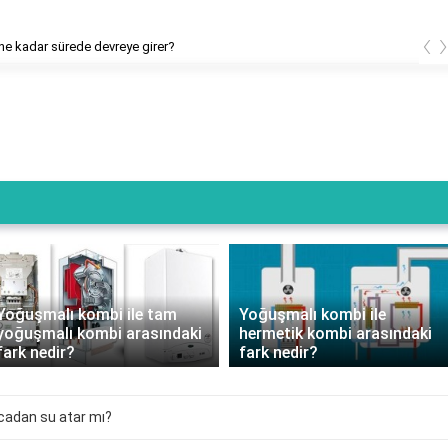
‹
e kadar sürede devreye girer?
Yoğuşmalı kombi ile tam
Yoğuşmalı kombi ile
yoğuşmalı kombi arasındaki
hermetik kombi arasındaki
fark nedir?
fark nedir?
cadan su atar mı?