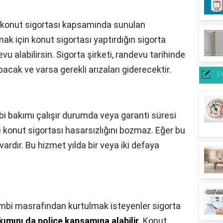
 konut sigortası kapsamında sunulan
k için konut sigortası yaptırdığın sigorta
evu alabilirsin. Sigorta şirketi, randevu tarihinde
acak ve varsa gerekli arızaları giderecektir.
P
i bakımı çalışır durumda veya garanti süresi
ve konut sigortası hasarsızlığını bozmaz. Eğer bu
rdır. Bu hizmet yılda bir veya iki defaya
?
mbi masrafından kurtulmak isteyenler sigorta
ımını da poliçe kapsamına alabilir
. Konut