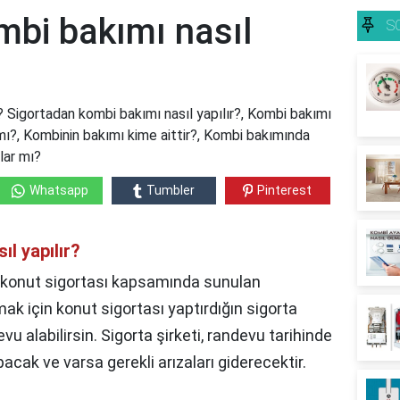
mbi bakımı nasıl
S
? Sigortadan kombi bakımı nasıl yapılır?, Kombi bakımı
mı?, Kombinin bakımı kime aittir?, Kombi bakımında
lar mı?
Whatsapp
Tumbler
Pinterest
l yapılır?
r konut sigortası kapsamında sunulan
k için konut sigortası yaptırdığın sigorta
evu alabilirsin. Sigorta şirketi, randevu tarihinde
cak ve varsa gerekli arızaları giderecektir.