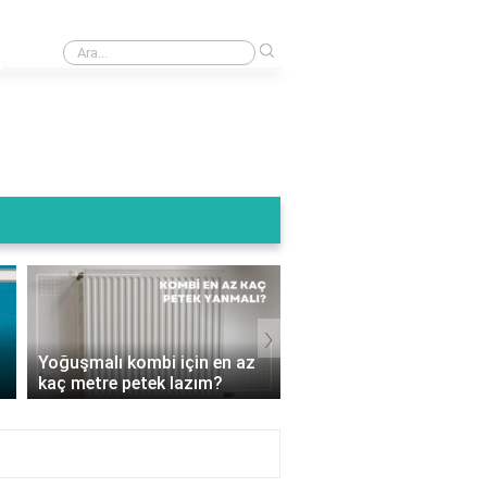
›
Kombi baca ucu kuşluk ne ise yarar?
Termoteknik Kombi Su
›
Basıncı Kaç Olmalı? D
Yoğuşmalı kombi için en az
Ayarlamalarla Isınmanı
kaç metre petek lazım?
Keyf..