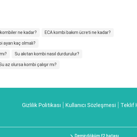
r kombiler ne kadar?
ECA kombi bakım ücreti ne kadar?
 ayarı kaç olmalı?
 mı?
Su akıtan kombi nasıl durdurulur?
Su az olursa kombi çalışır mı?
Gizlilik Politikası
Kullanıcı Sözleşmesi
Teklif 
Demirdöküm f2 hatası