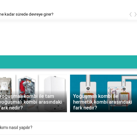
‹
e kadar sürede devreye girer?
Yoğuşmalı kombi ile tam
Yoğuşmalı kombi ile
yoğuşmalı kombi arasındaki
hermetik kombi arasındaki
fark nedir?
fark nedir?
mı nasıl yapılır?