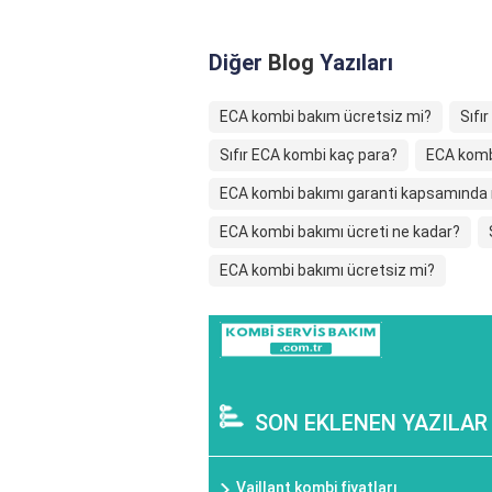
Diğer
Blog
Yazıları
ECA kombi bakım ücretsiz mi?
Sıfı
Sıfır ECA kombi kaç para?
ECA kombi
ECA kombi bakımı garanti kapsamında
ECA kombi bakımı ücreti ne kadar?
ECA kombi bakımı ücretsiz mi?
SON EKLENEN YAZILAR
Vaillant kombi fiyatları