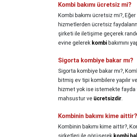
Kombi bakımı ücretsiz mi?
Kombi bakımı ücretsiz mi?,
Eğer
hizmetlerden ücretsiz faydalanma
şirketi ile iletişime geçerek rand
evine gelerek
kombi
bakımını yap
Sigorta kombiye bakar mı?
Sigorta kombiye bakar mı?,
Komb
bitmiş ev tipi kombilere yapılır 
hizmet yok ise istemekte fayda va
mahsustur ve
ücretsizdir
.
Kombinin bakımı kime aittir
Kombinin bakımı kime aittir?,
Ko
şirketleri ile görüşerek
kombi bak