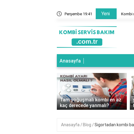
Yeni
mal mi?
Perşembe 19:41
Kombi n
Anasayfa
‹
oğuşmalı Kombi Hangi
Tam yoğuşmalı kombi en az
e Kullanılır?
kaç derecede yanmalı?
Anasayfa
Blog
Sigortadan kombi bakı