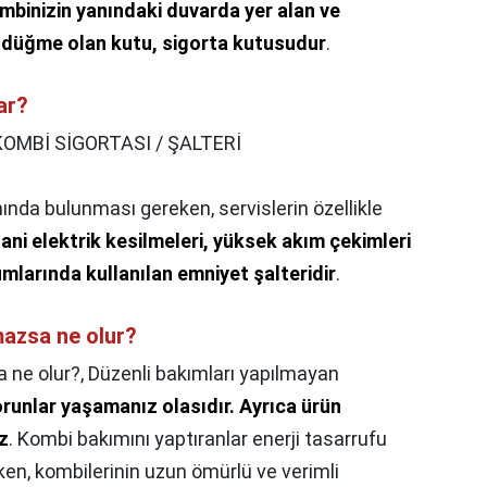
mbinizin yanındaki duvarda yer alan ve
 düğme olan kutu, sigorta kutusudur
.
ar?
KOMBİ SİGORTASI / ŞALTERİ
nda bulunması gereken, servislerin özellikle
,
ani elektrik kesilmeleri, yüksek akım çekimleri
umlarında kullanılan emniyet şalteridir
.
lmazsa ne olur?
a ne olur?,
Düzenli bakımları yapılmayan
runlar yaşamanız olasıdır.
Ayrıca ürün
iz
. Kombi bakımını yaptıranlar enerji tasarrufu
en, kombilerinin uzun ömürlü ve verimli