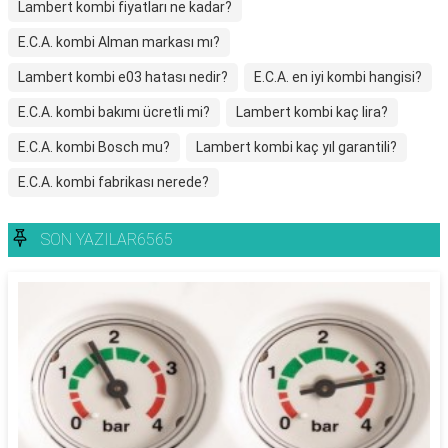
Lambert kombi fiyatları ne kadar?
E.C.A. kombi Alman markası mı?
Lambert kombi e03 hatası nedir?
E.C.A. en iyi kombi hangisi?
E.C.A. kombi bakımı ücretli mi?
Lambert kombi kaç lira?
E.C.A. kombi Bosch mu?
Lambert kombi kaç yıl garantili?
E.C.A. kombi fabrikası nerede?
SON YAZILAR6565