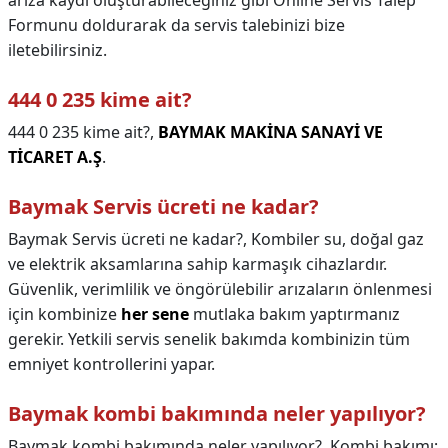
arıza kaydı oluşturabileceğiniz gibi Online Servis Talep
Formunu doldurarak da servis talebinizi bize
iletebilirsiniz.
444 0 235 kime ait?
444 0 235 kime ait?,
BAYMAK MAKİNA SANAYİ VE
TİCARET A.Ş
.
Baymak Servis ücreti ne kadar?
Baymak Servis ücreti ne kadar?,
Kombiler su, doğal gaz
ve elektrik aksamlarına sahip karmaşık cihazlardır.
Güvenlik, verimlilik ve öngörülebilir arızaların önlenmesi
için kombinize
her sene
mutlaka bakım yaptırmanız
gerekir. Yetkili servis senelik bakımda kombinizin tüm
emniyet kontrollerini yapar.
Baymak kombi bakımında neler yapılıyor?
Baymak kombi bakımında neler yapılıyor?,
Kombi bakımı;