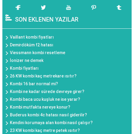
SON EKLENEN YAZILAR
Vaillant kombi fiyatları
Demirdöküm f2 hatası
Viessmann kombi resetleme
İonizer ne demek
Kombi fiyatları
26 KW kombi kaç metrekare ısıtır?
Kombi 16 bar normal mi?
Kombi ne kadar sürede devreye girer?
Kombi baca ucu kuşluk ne ise yarar?
Kombi mutfakta nereye konur?
Buderus kombi 4c hatası nasıl giderilir?
Kendini korumaya alan kombi nasıl çalışır?
23 KW kombi kaç metre petek ısıtır?