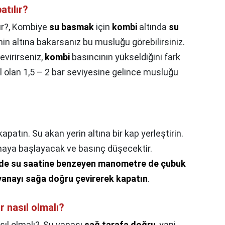
atılır?
ır?,
Kombiye
su basmak
için
kombi
altında
su
n altına bakarsanız bu musluğu görebilirsiniz.
virirseniz,
kombi
basıncının yükseldiğini fark
l olan 1,5 – 2 bar seviyesine gelince musluğu
apatın. Su akan yerin altına bir kap yerleştirin.
maya başlayacak ve basınç düşecektir.
inde su saatine benzeyen manometre de çubuk
 vanayı sağa doğru çevirerek kapatın
.
r nasıl olmalı?
ıl olmalı?,
Su vanası
sağ tarafa doğru
, yani