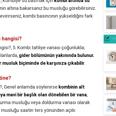
?,
Kombiye su basmak için
kombi altında su
in altına bakarsanız bu musluğu görebilirsiniz.
irirseniz, kombi basıncının yükseldiğini fark
 hangisi?
P
gisi?,
5. Kombi tahliye vanası çoğunlukla;
alanlarda,
gider bölümünün yakınında bulunur.
r musluk biçiminde de karşınıza çıkabilir
.
yöne?
?,
Genel anlamda söylenirse
kombinin alt
a mavi bir başlık olan dönebilen bir vana
,
durma musluğu veya doldurma vanası olarak
 musluğu saatin ters yönünden açılır.