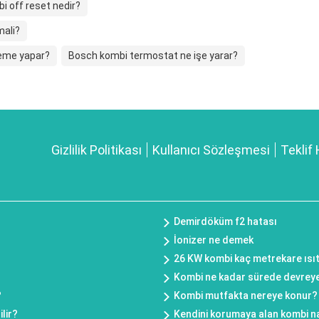
i off reset nedir?
mali?
leme yapar?
Bosch kombi termostat ne işe yarar?
Gizlilik Politikası
Kullanıcı Sözleşmesi
Teklif 
Demirdöküm f2 hatası
İonizer ne demek
26 KW kombi kaç metrekare ısıt
Kombi ne kadar sürede devreye
?
Kombi mutfakta nereye konur?
lir?
Kendini korumaya alan kombi na