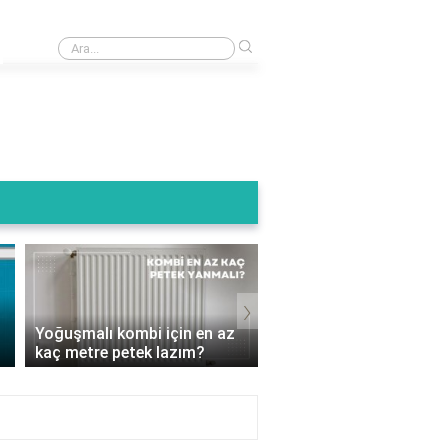
›
Kombi baca ucu kuşluk ne ise yarar?
Termoteknik Kombi Su
›
Basıncı Kaç Olmalı? D
Yoğuşmalı kombi için en az
Ayarlamalarla Isınmanı
kaç metre petek lazım?
Keyf..