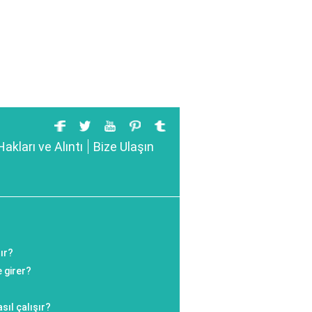
Hakları ve Alıntı
Bize Ulaşın
ır?
 girer?
sıl çalışır?