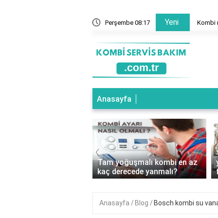
Yeni
mal mi?
Perşembe 08:17
Kombi n
Anasayfa
‹
oğuşmalı Kombi Hangi
Tam yoğuşmalı kombi en az
e Kullanılır?
kaç derecede yanmalı?
Anasayfa
Blog
Bosch kombi su vana