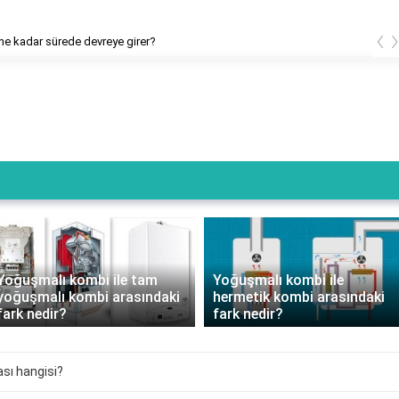
‹
e kadar sürede devreye girer?
Yoğuşmalı kombi ile tam
Yoğuşmalı kombi ile
yoğuşmalı kombi arasındaki
hermetik kombi arasındaki
fark nedir?
fark nedir?
sı hangisi?