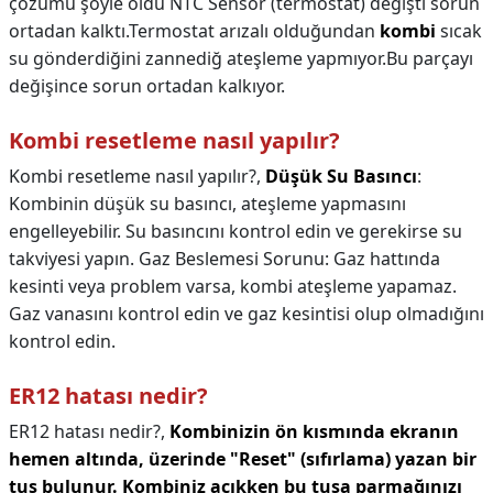
çözümü şöyle oldu NTC Sensör (termostat) değişti sorun
ortadan kalktı.Termostat arızalı olduğundan
kombi
sıcak
su gönderdiğini zannediğ ateşleme yapmıyor.Bu parçayı
değişince sorun ortadan kalkıyor.
Kombi resetleme nasıl yapılır?
Kombi resetleme nasıl yapılır?,
Düşük Su Basıncı
:
Kombinin düşük su basıncı, ateşleme yapmasını
engelleyebilir. Su basıncını kontrol edin ve gerekirse su
takviyesi yapın. Gaz Beslemesi Sorunu: Gaz hattında
kesinti veya problem varsa, kombi ateşleme yapamaz.
Gaz vanasını kontrol edin ve gaz kesintisi olup olmadığını
kontrol edin.
ER12 hatası nedir?
ER12 hatası nedir?,
Kombinizin ön kısmında ekranın
hemen altında, üzerinde "Reset" (sıfırlama) yazan bir
tuş bulunur.
Kombiniz açıkken bu tuşa parmağınızı