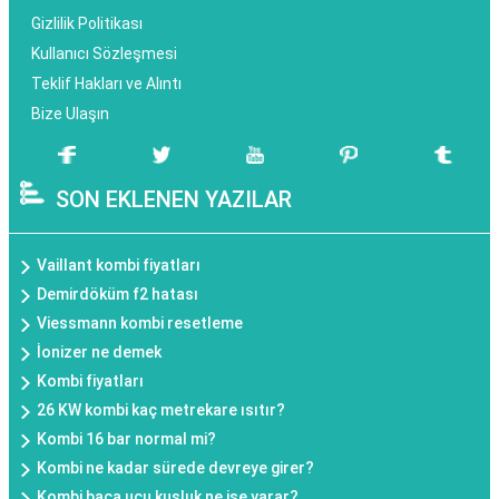
Gizlilik Politikası
Kullanıcı Sözleşmesi
Teklif Hakları ve Alıntı
Bize Ulaşın
SON EKLENEN YAZILAR
Vaillant kombi fiyatları
Demirdöküm f2 hatası
Viessmann kombi resetleme
İonizer ne demek
Kombi fiyatları
26 KW kombi kaç metrekare ısıtır?
Kombi 16 bar normal mi?
Kombi ne kadar sürede devreye girer?
Kombi baca ucu kuşluk ne ise yarar?