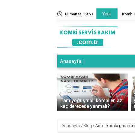
Yeni
mal mi?
Cumartesi 19:50
Kombi n
Anasayfa
‹
oğuşmalı Kombi Hangi
Tam yoğuşmalı kombi en az
e Kullanılır?
kaç derecede yanmalı?
Anasayfa
Blog
Airfel kombi garanti