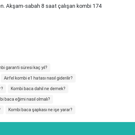
n. Akşam-sabah 8 saat çalışan kombi 174
mbi garanti süresi kaç yıl?
Airfel kombi e1 hatası nasıl giderilir?
r?
Kombi baca dahil ne demek?
i baca eğimi nasıl olmalı?
?
Kombi baca şapkası ne işe yarar?