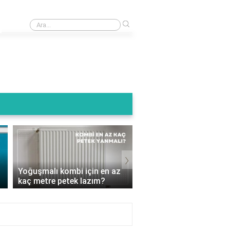
›
Kombi baca ucu kuşluk ne ise yarar?
Termoteknik Kombi Su
›
Basıncı Kaç Olmalı? D
Yoğuşmalı kombi için en az
Ayarlamalarla Isınmanı
kaç metre petek lazım?
Keyf..