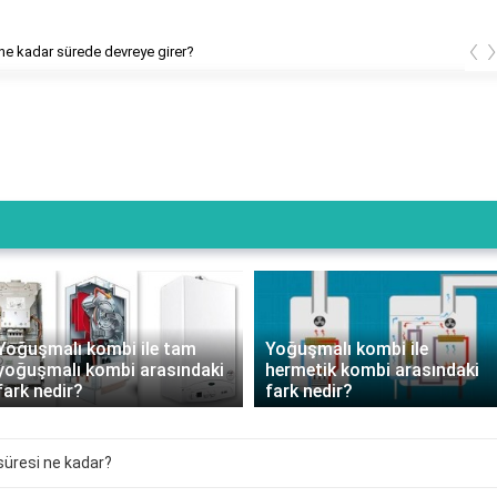
‹
e kadar sürede devreye girer?
Yoğuşmalı kombi ile tam
Yoğuşmalı kombi ile
yoğuşmalı kombi arasındaki
hermetik kombi arasındaki
fark nedir?
fark nedir?
 süresi ne kadar?