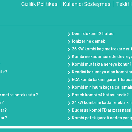
Gizlilik Politikası
Kullanıcı Sözleşmesi
Teklif 
Demirdöküm f2 hatası
İonizer ne demek
26 KW kombi kaç metrekare ısıt
Kombi ne kadar sürede devreye
?
Kombi mutfakta nereye konur?
lir?
Kendini korumaya alan kombi na
?
ECA kombi bakımı garanti kaps
Kombi minimum kaçta çalışmal
 metre petek ısıtır?
Bosch kombi c4 hatası nedir?
r?
24 kW kombi ne kadar elektrik 
rar?
Buderus kombi FD arızası nasıl 
kar?
Kombi petek işareti neden yanı