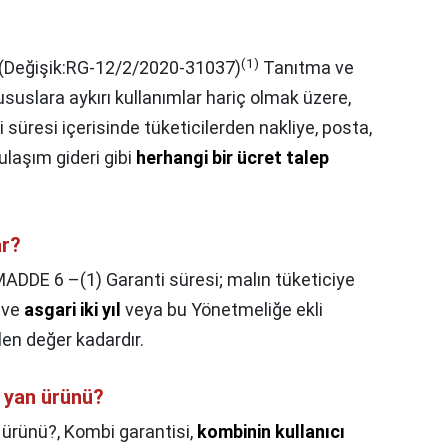
(
1
)
 (Değişik:RG-12/2/2020-31037)
Tanıtma ve
suslara aykırı kullanımlar hariç olmak üzere,
ti süresi içerisinde tüketicilerden nakliye, posta,
ulaşım gideri gibi
herhangi bir ücret talep
ar?
ADDE 6 –(1) Garanti süresi; malın tüketiciye
r ve
asgari iki yıl
veya bu Yönetmeliğe ekli
ilen değer kadardır.
 yan ürünü?
 ürünü?,
Kombi garantisi,
kombinin kullanıcı