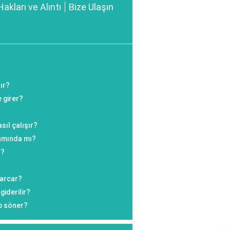
Hakları ve Alıntı
Bize Ulaşın
ır?
 girer?
sıl çalışır?
amında mı?
ı?
harcar?
giderilir?
p söner?