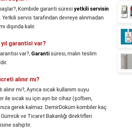
başlar?,
Kombide garanti süresi
yetkili servisin
. Yetkili servis tarafından devreye alınmadan
ı dışında kalır.
ıl garantisi var?
arantisi var?,
Garanti
süresi, malın teslim
dır.
reti alınır mı?
 alınır mı?,
Ayrıca sıcak kullanım suyu
 ile sıcak su için ayrı bir cihaz (şofben,
manıza gerek kalmaz. DemirDöküm kombiler kaç
. Gümrük ve Ticaret Bakanlığı direktifleri
sine sahiptir.